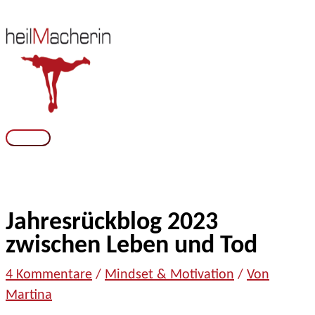
Zum
Inhalt
springen
Hauptmenü
Jahresrückblog 2023
zwischen Leben und Tod
zu
4 Kommentare
/
Mindset & Motivation
/
Von
Jahresrückblog
Martina
2023