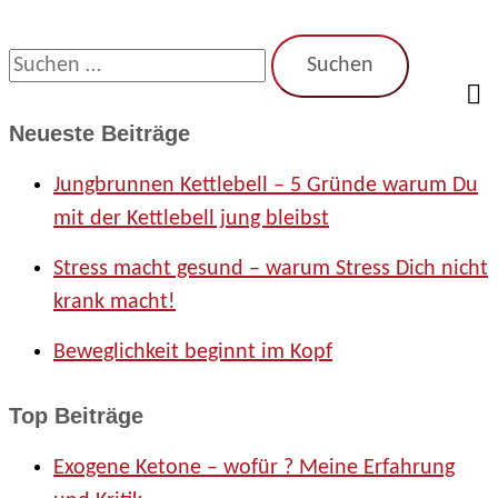
verbessern
S
u
Neueste Beiträge
c
Jungbrunnen Kettlebell – 5 Gründe warum Du
h
mit der Kettlebell jung bleibst
e
Stress macht gesund – warum Stress Dich nicht
n
krank macht!
n
Beweglichkeit beginnt im Kopf
a
c
Top Beiträge
h
Exogene Ketone – wofür ? Meine Erfahrung