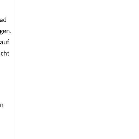
rad
ngen.
 auf
icht
in