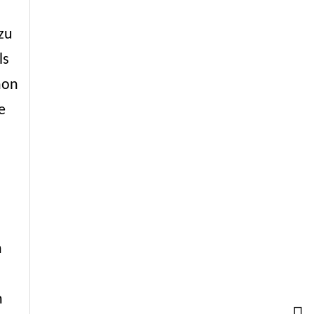
zu
ls
hon
e
n
h