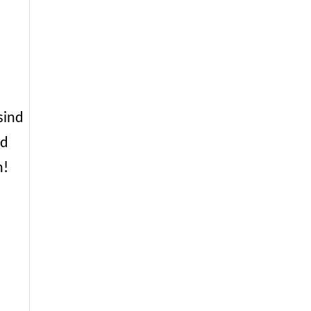
sind
nd
n!