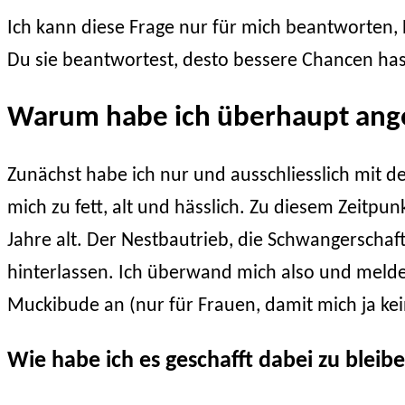
Was
Ich kann diese Frage nur für mich beantworten, 
ist
Dein
Du sie beantwortest, desto bessere Chancen hast
Ziel?
Kein
Warum habe ich überhaupt ange
Erfolg
ohne
Zunächst habe ich nur und ausschliesslich mit 
Trainingsziel!
mich zu fett, alt und hässlich. Zu diesem Zeitpun
Jahre alt. Der Nestbautrieb, die Schwangerscha
hinterlassen. Ich überwand mich also und melde
Muckibude an (nur für Frauen, damit mich ja kein
Wie habe ich es geschafft dabei zu blei