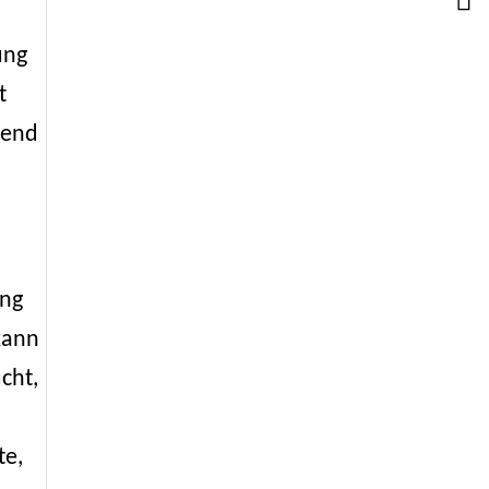
ung
t
mend
ung
kann
cht,
te,