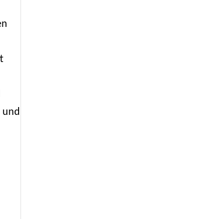
en
t
d
r und