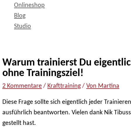
Onlineshop
Blog
Studio
Warum trainierst Du eigentlic
ohne Trainingsziel!
zu
2 Kommentare
/
Krafttraining
/
Von Martina
Warum
Diese Frage sollte sich eigentlich jeder Trainie
trainierst
ausführlich beantworten. Vielen dank Nik Tibuss
Du
eigentlich?
gestellt hast.