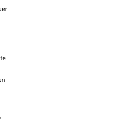
uer
te
en
?