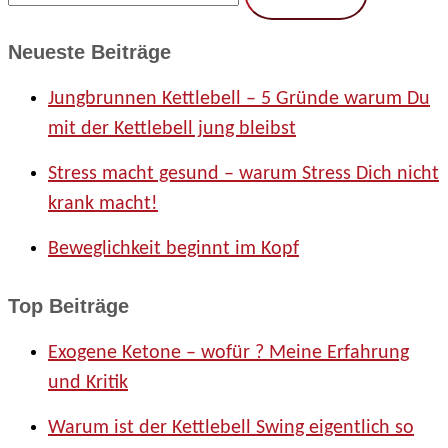
u
Neueste Beiträge
c
Jungbrunnen Kettlebell – 5 Gründe warum Du
h
mit der Kettlebell jung bleibst
e
Stress macht gesund – warum Stress Dich nicht
n
krank macht!
n
Beweglichkeit beginnt im Kopf
a
c
Top Beiträge
h
Exogene Ketone – wofür ? Meine Erfahrung
:
und Kritik
Warum ist der Kettlebell Swing eigentlich so