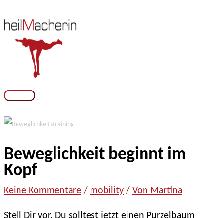
Zum
Inhalt
springen
Hauptmenü
Beweglichkeit beginnt im
Kopf
zu
Keine Kommentare
/
mobility
/
Von Martina
Beweglichkeit
Stell Dir vor, Du solltest jetzt einen Purzelbaum