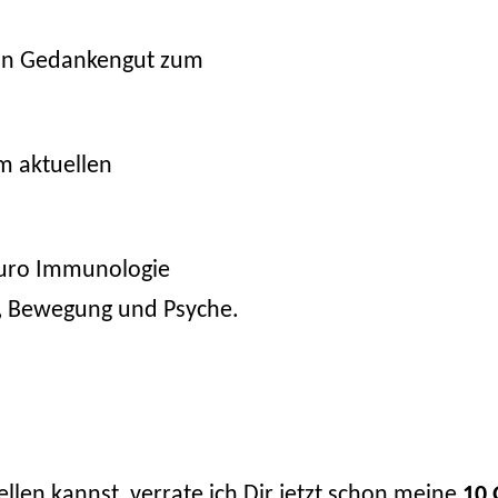
Dein Gedankengut zum
m aktuellen
euro Immunologie
g, Bewegung und Psyche.
len kannst, verrate ich Dir jetzt schon meine
10 