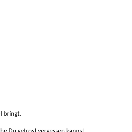
 bringt.
che Du getrost vergessen kannst.