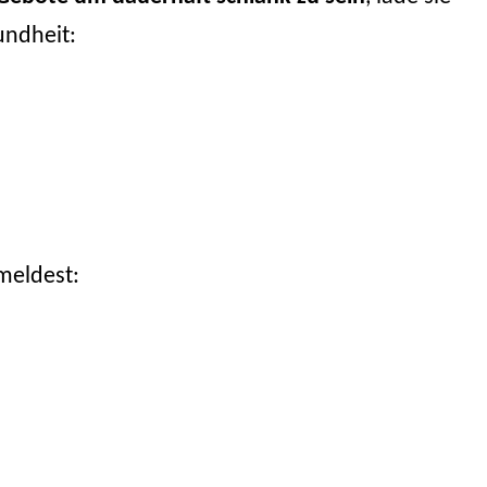
undheit:
meldest: