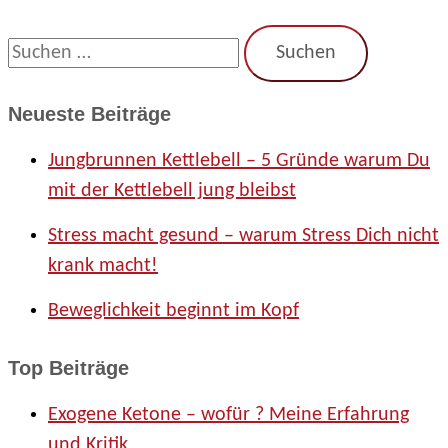
S
u
Neueste Beiträge
c
Jungbrunnen Kettlebell – 5 Gründe warum Du
h
mit der Kettlebell jung bleibst
e
Stress macht gesund – warum Stress Dich nicht
n
krank macht!
n
Beweglichkeit beginnt im Kopf
a
c
Top Beiträge
h
Exogene Ketone – wofür ? Meine Erfahrung
:
und Kritik