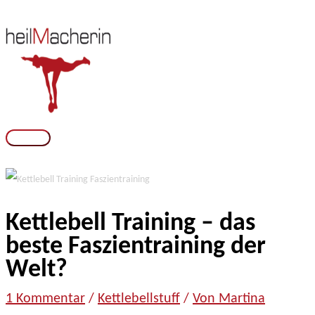
Zum
Inhalt
springen
Hauptmenü
Kettlebell Training – das
beste Faszientraining der
Welt?
zu
1 Kommentar
/
Kettlebellstuff
/
Von Martina